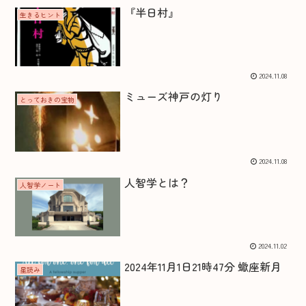
『半日村』
生きるヒント
2024.11.08
ミューズ神戸の灯り
とっておきの宝物
2024.11.08
人智学とは？
人智学ノート
2024.11.02
2024年11月1日21時47分 蠍座新月
星読み