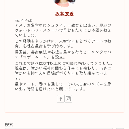
坂本 友香
Ed.M Ph.D
アメリカ留学中にシュタイナー教育と出逢い、現地の
ウォルドルフ・スクールで子どもたちに日本語を教え
ていました。
この経験をきっかけに、人智学にもとづくアートや教
育、心理占星術を学び始めます。
帰国後、芸術療法や心理占星術を行うヒーリングサロ
ン「マザームーン」を設立。
これまで延べ1200件以上のご相談に携わってきました。
現在は、障がい福祉に関わる仕事にも携わり、心身に
障がいを持つ方の居場所づくりにも取り組んでいま
す。
星やアート、香りを通して、その人自身のリズムを思
い出す時間を届けたいと願っています。
検索