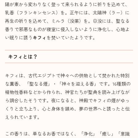
陽が東から変わりなく登って来られるように祈りを込めて、
乳香（フランキンセンス）を。正午には、太陽神（ラー）に
再生の祈りを込めて、ミルラ（没薬）を。日没には、聖なる
香りで邪悪なものが寝室に侵入しないように浄化し、心地よ
い眠りに誘う
キフィ
を焚いていたようです。
キフィとは？
キフィは、古代エジプトで神々への供物として焚かれた特別
な薫香、 「聖なる煙」・「神々を迎える香」です。16種類の
植物性香料などから作られ、神官たちが聖典を読み上げなが
ら調合したそうです。夜になると、神殿でキフィの煙がゆっ
くりと立ち上り、心と身体を鎮め、夢の世界へと誘ったと伝
えられています。
この香りは、単なるお香ではなく、「浄化」「癒し」「意識