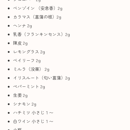
ベンゾイン （安息香）2g
カラマス（菖蒲の根）2g
ヘンナ 2g
乳香（フランキンセンス）2g
陳皮 2g
レモングラス 2g
ベイリーフ 2g
ミルラ（没薬） 2g
イリスルート（匂い菖蒲）2g
ペパーミント 2g
生姜 2g
シナモン 2g
ハチミツ 小さじ１〜
白ワイン 小さじ１〜
小瓶