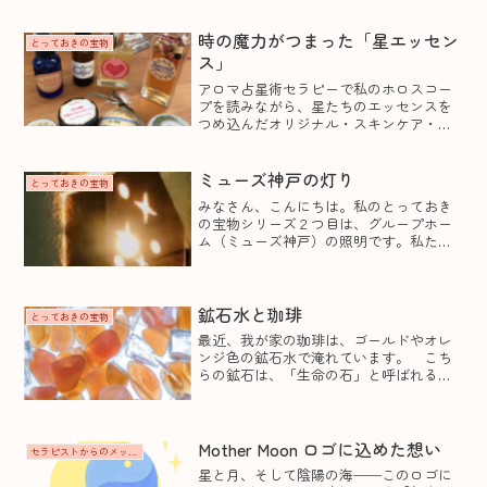
を手放すタイミング。今回の満月のサビ
アンシンボルは、「山羊座9度・ハープを
運ぶ天使」です。天使が運ぶハープは、
時の魔力がつまった「星エッセン
とっておきの宝物
人生の調和や美...
ス」
アロマ占星術セラピーで私のホロスコー
プを読みながら、星たちのエッセンスを
つめ込んだオリジナル・スキンケア・グ
ッズを作りました。人生の節目に着目す
る時期読みもとり入れながら、今の私に
必要なアロマブレンドの誕生。アロマ占
ミューズ神戸の灯り
とっておきの宝物
星術セラピーとは、ホロス...
みなさん、こんにちは。私のとっておき
の宝物シリーズ２つ目は、グループホー
ム（ミューズ神戸）の照明です。私たち
が運営している障がい者の方々のための
グループホーム（ミューズ神戸）の玄関
で、人々にほんのりとあたたかな灯りを
届ける手作りの照明。ここ...
鉱石水と珈琲
とっておきの宝物
最近、我が家の珈琲は、ゴールドやオレ
ンジ色の鉱石水で淹れています。 こち
らの鉱石は、「生命の石」と呼ばれるカ
ーネリアンと、「塩の王様」と言われる
HALITEソルトのブレンド。VitaJuwel のボ
トル名では、パッション（Passion）と...
Mother Moon ロゴに込めた想い
セラピストからのメッセージ
星と月、そして陰陽の海──このロゴに