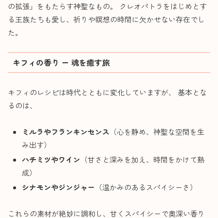
の拡張」をもたらす神聖なもの。 クレオパトラをはじめとす
る王族たちも愛し、祈りや瞑想の時間に欠かせない存在でし
た。
キフィの香り ー 魂を癒す旅
キフィのレシピは時代とともに変化していますが、 基本とな
るのは、
ミルラやフランキンセンス
（心を静め、神聖な空間を生
み出す）
ハチミツやワイン
（甘さと深みを加え、時間をかけて熟
成）
シナモンやジンジャー
（温かみのあるスパイシーさ）
これらの素材が絶妙に調和し、甘くスパイシーで奥深い香り