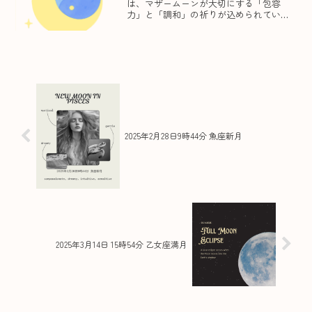
は、マザームーンが大切にする「包容
力」と「調和」の祈りが込められていま
す。やわらかな黄色の月は、すべてを照
らし見守る“母なる光”。その内に抱かれ
た陰陽太極図は、静けさと躍動、内と
外、光と影……対極のすべて...
2025年2月28日9時44分 魚座新月
2025年3月14日 15時54分 乙女座満月