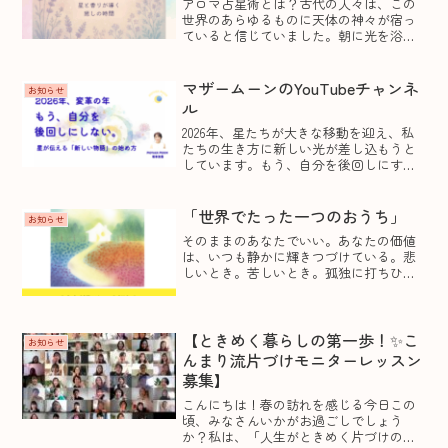
アロマ占星術とは？古代の人々は、この
世界のあらゆるものに天体の神々が宿っ
ていると信じていました。朝に光を浴
び、夜に星を仰ぎ、大地に咲く植物たち
の香りを祈りとともに空へと捧げていた
のです。それは、感謝であり、対話であ
マザームーンのYouTubeチャンネ
お知らせ
り、魂の目覚めでもありまし...
ル
2026年、星たちが大きな移動を迎え、私
たちの生き方に新しい光が差し込もうと
しています。もう、自分を後回しにする
のは終わりにしませんか？これまで、家
族のため、仕事のため、誰かのために一
生懸命で、 「自分の本当の気持ち」を後
「世界でたった一つのおうち」
お知らせ
回しにしてきた方も...
そのままのあなたでいい。あなたの価値
は、いつも静かに輝きつづけている。悲
しいとき。苦しいとき。孤独に打ちひし
がれる夜。誰もが、そんな瞬間を通って
きたのではないでしょうか。「わたしは
何のために生まれてきたんだろう？」
「いっそ、消えてしまいたい...
【ときめく暮らしの第一歩！✨こ
お知らせ
んまり流片づけモニターレッスン
募集】
こんにちは！春の訪れを感じる今日この
頃、みなさんいかがお過ごしでしょう
か？私は、「人生がときめく片づけの魔