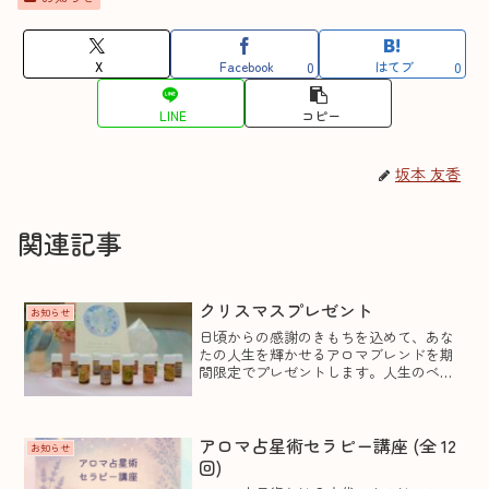
X
Facebook
はてブ
0
0
LINE
コピー
坂本 友香
関連記事
クリスマスプレゼント
お知らせ
日頃からの感謝のきもちを込めて、あな
たの人生を輝かせるアロマブレンドを期
間限定でプレゼントします。人生のベー
スとなるあなたの太陽星座のアロマブレ
ンドです。今のあなたを応援するメッセ
ージを添えて......申し込み期間：2023年12
月価格：...
アロマ占星術セラピー講座 (全 12
お知らせ
回)