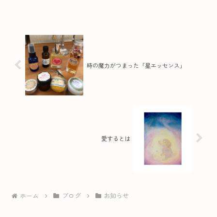
法」 をお届けする、こんまり流片づけコ
ンサルタント養成講座を修了しました
♪10年以上前に、こんまりさんの本に出
会って、世界でたった一つ...
時の魔力がつまった「星エッセンス」
愛するとは
ホーム
ブログ
お知らせ