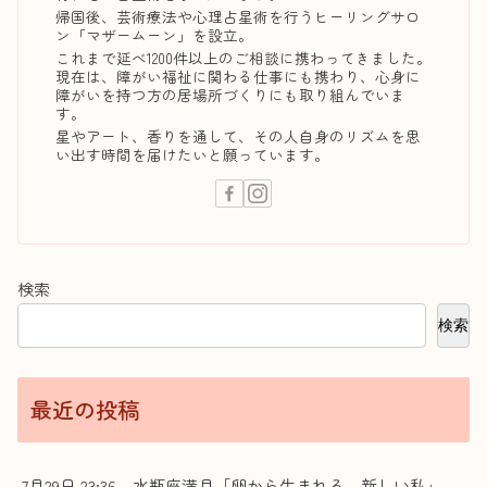
帰国後、芸術療法や心理占星術を行うヒーリングサロ
ン「マザームーン」を設立。
これまで延べ1200件以上のご相談に携わってきました。
現在は、障がい福祉に関わる仕事にも携わり、心身に
障がいを持つ方の居場所づくりにも取り組んでいま
す。
星やアート、香りを通して、その人自身のリズムを思
い出す時間を届けたいと願っています。
検索
検索
最近の投稿
7月29日 23:36 水瓶座満月「卵から生まれる、新しい私」