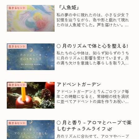
『人魚姫』
生きるヒント
私の夢の中に現れたのは、小さな少女？
記憶を辿りながら、色や形と戯れて現れ
たのは人魚姫でした。声を届けたい。想
いを届けたい。王子さまが私を思い出し
てくれなかったら、私は海の泡になって
消えてしまう。どうして人魚姫はそれで
も人間界に来たのでしょう...
🌕 月のリズムで体と心を整える!
生きるヒント
私たちの心や体は、知らず知らずのうち
に月のリズムに影響を受けています。月
の満ち欠けを意識した暮らしを取り入れ
ることで、自然と心が整い、毎日をより
穏やかに過ごせるようになります。今回
は、月のサイクルに合わせた心と体の整
え方をご紹介します。🌑 ...
アドベントガーデン
生きるヒント
アドベントガーデンとりんごロウソク毎
年この時期になると、常緑樹の枝を渦状
に並べてアドベントの庭を作りお祝いし
ます。アドベントガーデンとは、1年で最
も夜が長い時期にりんごろうそくに光を
灯す儀式です。アドベント（Advent）
は、ラテン語の「A...
🌕 月と香り – アロマとハーブで楽
生きるヒント
しむナチュラルライフ 🌿
月のリズムに合わせて、アロマやハーブ