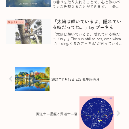
の香りを取り入れることで、心と体のバ
ランスを整えることができます。「最近
なんだか気分が落ち着かない…」「リラ
ックスしたいのに、なかなかできな
い…」そんな時は、月のサイクルに合っ
「太陽は輝いているよ、隠れてい
生きるヒント
た香りを暮らしに取り入れてみ...
る時だってね。」by プーさん
「太陽は輝いているよ、隠れている時だ
ってね。」The sun still shines, even when
it’s hiding.くまのプーさん1が言っている
ように、いつも輝く太陽の力が内にはあ
ることに気づけたら、もう少し自信が持
てたり...
2024年11月16日 6:28 牡牛座満月
黄道十二星座と黄道十二宮